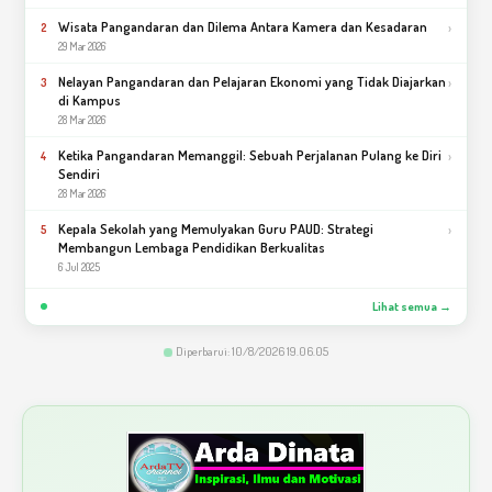
Wisata Pangandaran dan Dilema Antara Kamera dan Kesadaran
›
2
29 Mar 2026
Nelayan Pangandaran dan Pelajaran Ekonomi yang Tidak Diajarkan
›
3
di Kampus
28 Mar 2026
Ketika Pangandaran Memanggil: Sebuah Perjalanan Pulang ke Diri
›
4
Sendiri
28 Mar 2026
Kepala Sekolah yang Memulyakan Guru PAUD: Strategi
›
5
Membangun Lembaga Pendidikan Berkualitas
6 Jul 2025
Lihat semua →
Diperbarui: 10/8/2026 19.06.05