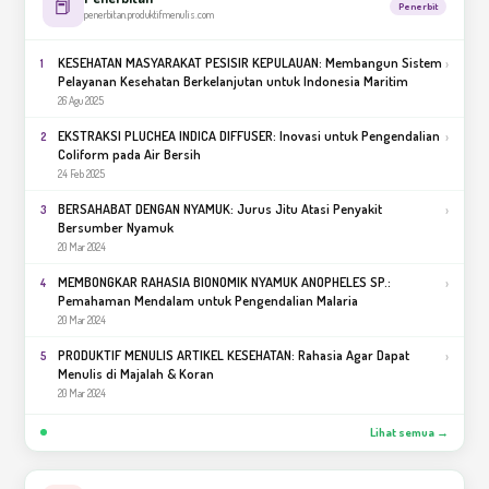
📕
Penerbit
penerbitan.produktifmenulis.com
KESEHATAN MASYARAKAT PESISIR KEPULAUAN: Membangun Sistem
›
1
Pelayanan Kesehatan Berkelanjutan untuk Indonesia Maritim
26 Agu 2025
EKSTRAKSI PLUCHEA INDICA DIFFUSER: Inovasi untuk Pengendalian
›
2
Coliform pada Air Bersih
24 Feb 2025
BERSAHABAT DENGAN NYAMUK: Jurus Jitu Atasi Penyakit
›
3
Bersumber Nyamuk
20 Mar 2024
MEMBONGKAR RAHASIA BIONOMIK NYAMUK ANOPHELES SP.:
›
4
Pemahaman Mendalam untuk Pengendalian Malaria
20 Mar 2024
PRODUKTIF MENULIS ARTIKEL KESEHATAN: Rahasia Agar Dapat
›
5
Menulis di Majalah & Koran
20 Mar 2024
Lihat semua →