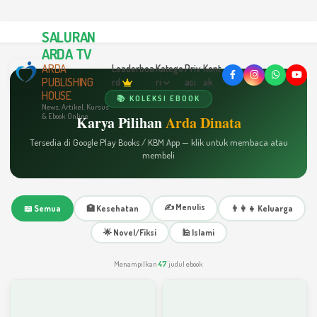
SALURAN
ARDA TV
ARDA
Leaderboa
Katego
Priv
Kont
PUBLISHING
rd
ri
asi
ak
HOUSE
📚 KOLEKSI EBOOK
News, Artikel, Kursus
& Ebook Online
Karya Pilihan
Arda Dinata
Tersedia di Google Play Books / KBM App — klik untuk membaca atau
membeli
✍️ Menulis
📖 Semua
🏥 Kesehatan
👨‍👩‍👧 Keluarga
🌟 Novel/Fiksi
🕌 Islami
Menampilkan
47
judul ebook