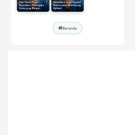
Tips Sehat Puasa
Ramadhan: Jaga Asupan
Ramadhan: Pentingnya
Nutrisi untuk Ibadah yang
Sahur yang Bergizi
Optimal
Beranda