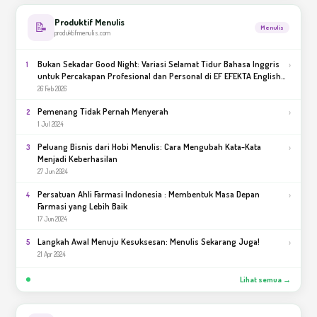
Produktif Menulis
📝
Menulis
produktifmenulis.com
Bukan Sekadar Good Night: Variasi Selamat Tidur Bahasa Inggris
›
1
untuk Percakapan Profesional dan Personal di EF EFEKTA English
for Adults
26 Feb 2026
Pemenang Tidak Pernah Menyerah
›
2
1 Jul 2024
Peluang Bisnis dari Hobi Menulis: Cara Mengubah Kata-Kata
›
3
Menjadi Keberhasilan
27 Jun 2024
Persatuan Ahli Farmasi Indonesia : Membentuk Masa Depan
›
4
Farmasi yang Lebih Baik
17 Jun 2024
Langkah Awal Menuju Kesuksesan: Menulis Sekarang Juga!
›
5
21 Apr 2024
Lihat semua →