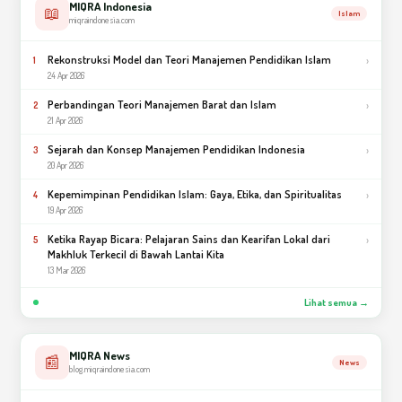
MIQRA Indonesia
📖
Islam
miqraindonesia.com
Rekonstruksi Model dan Teori Manajemen Pendidikan Islam
›
1
24 Apr 2026
Perbandingan Teori Manajemen Barat dan Islam
›
2
21 Apr 2026
Sejarah dan Konsep Manajemen Pendidikan Indonesia
›
3
20 Apr 2026
Kepemimpinan Pendidikan Islam: Gaya, Etika, dan Spiritualitas
›
4
19 Apr 2026
Ketika Rayap Bicara: Pelajaran Sains dan Kearifan Lokal dari
›
5
Makhluk Terkecil di Bawah Lantai Kita
13 Mar 2026
Lihat semua →
MIQRA News
📰
News
blog.miqraindonesia.com