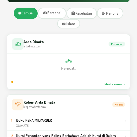
✍️ Personal
🌐 Semua
🏥 Kesehatan
📝 Menulis
📖 Islam
Arda Dinata
✍️
Personal
ardadinata.com
Memuat...
Lihat semua →
Kolom Arda Dinata
💡
Kolom
blog.ardadinata.com
Buku PENA MILYARDER
›
1
23 Apr 2026
Kursi Penonton yang Paling Berbahaya Adalah Kursi di Dalam
›
2