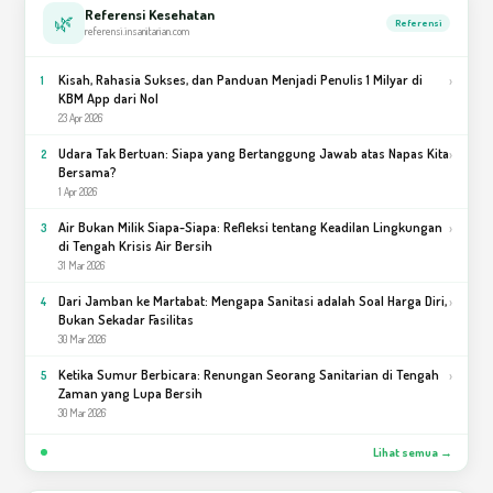
Referensi Kesehatan
🌿
Referensi
referensi.insanitarian.com
Kisah, Rahasia Sukses, dan Panduan Menjadi Penulis 1 Milyar di
›
1
KBM App dari Nol
23 Apr 2026
Udara Tak Bertuan: Siapa yang Bertanggung Jawab atas Napas Kita
›
2
Bersama?
1 Apr 2026
Air Bukan Milik Siapa-Siapa: Refleksi tentang Keadilan Lingkungan
›
3
di Tengah Krisis Air Bersih
31 Mar 2026
Dari Jamban ke Martabat: Mengapa Sanitasi adalah Soal Harga Diri,
›
4
Bukan Sekadar Fasilitas
30 Mar 2026
Ketika Sumur Berbicara: Renungan Seorang Sanitarian di Tengah
›
5
Zaman yang Lupa Bersih
30 Mar 2026
Lihat semua →