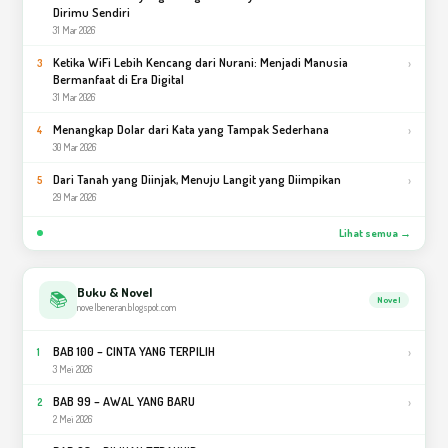
Dirimu Sendiri
31 Mar 2026
Ketika WiFi Lebih Kencang dari Nurani: Menjadi Manusia
›
3
Bermanfaat di Era Digital
31 Mar 2026
Menangkap Dolar dari Kata yang Tampak Sederhana
›
4
30 Mar 2026
Dari Tanah yang Diinjak, Menuju Langit yang Diimpikan
›
5
29 Mar 2026
Lihat semua →
Buku & Novel
📚
Novel
novelbeneran.blogspot.com
BAB 100 – CINTA YANG TERPILIH
›
1
3 Mei 2026
BAB 99 – AWAL YANG BARU
›
2
2 Mei 2026