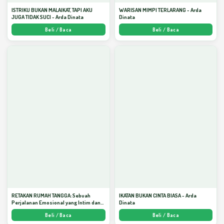
ISTRIKU BUKAN MALAIKAT, TAPI AKU
WARISAN MIMPI TERLARANG - Arda
JUGA TIDAK SUCI - Arda Dinata
Dinata
Beli / Baca
Beli / Baca
RETAKAN RUMAH TANGGA: Sebuah
IKATAN BUKAN CINTA BIASA - Arda
Perjalanan Emosional yang Intim dan
Dinata
Mendalam - Arda Dinata
Beli / Baca
Beli / Baca