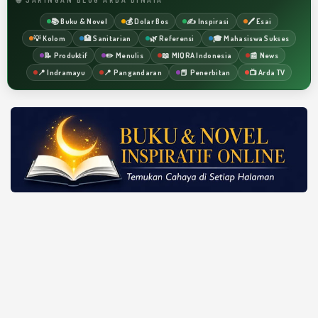
📚 Buku & Novel
💰 Dolar Bos
✍️ Inspirasi
🖊️ Esai
💡 Kolom
🏥 Sanitarian
🌿 Referensi
🎓 Mahasiswa Sukses
📝 Produktif
✏️ Menulis
📖 MIQRA Indonesia
📰 News
📍 Indramayu
📍 Pangandaran
📕 Penerbitan
📺 Arda TV