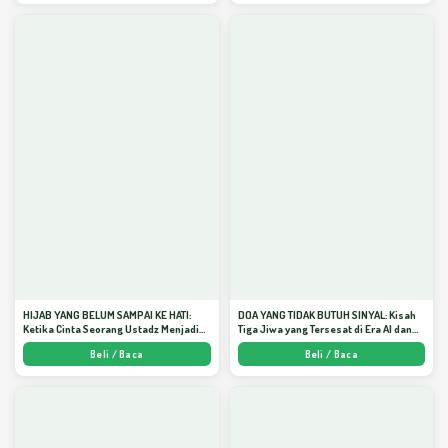
HIJAB YANG BELUM SAMPAI KE HATI:
DOA YANG TIDAK BUTUH SINYAL: Kisah
Ketika Cinta Seorang Ustadz Menjadi
Tiga Jiwa yang Tersesat di Era AI dan
Cermin yang Paling Kejam - Arda
Menemukan Jalan Pulang di Bulan
Beli / Baca
Beli / Baca
Dinata
Ramadhan" - Arda Dinata