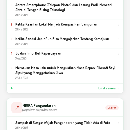
Antara Smartphone (Telepon Pintar) dan Lesung Padi: Mencari
›
1
Jiwa di Tengah Bising Teknologi
29 Mar 2026
Ketika Kearifan Lokal Menjadi Kompas Pembangunan
›
2
28 Mar 2026
Ketika Sandal Jepit Pun Bisa Mengajarkan Tentang Kemajuan
›
3
28 Mar 2026
Jualan Ilmu, Beli Kepercayaan
›
4
3 Agu 2025
Memakan Masa Lalu untuk Menguatkan Masa Depan: Filosofi Bayi
›
5
Siput yang Menggetarkan Jiwa
27 Jun 2025
Lihat semua →
MIQRA Pangandaran
📍
Daerah
pangandaran.miqraindonesia.com
Sampah di Surga: Wajah Pangandaran yang Tidak Ada di Foto
›
1
29 Mar 2026