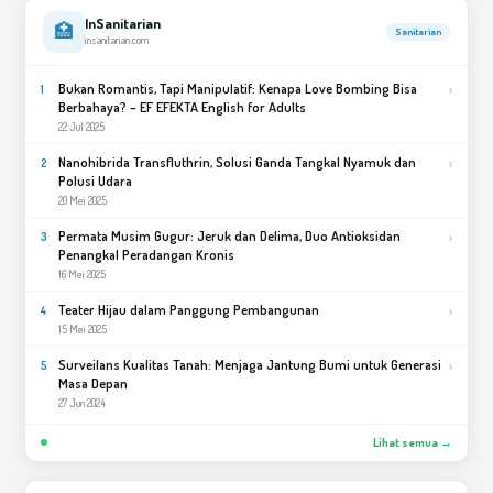
InSanitarian
🏥
Sanitarian
insanitarian.com
Bukan Romantis, Tapi Manipulatif: Kenapa Love Bombing Bisa
›
1
Berbahaya? – EF EFEKTA English for Adults
22 Jul 2025
Nanohibrida Transfluthrin, Solusi Ganda Tangkal Nyamuk dan
›
2
Polusi Udara
20 Mei 2025
Permata Musim Gugur: Jeruk dan Delima, Duo Antioksidan
›
3
Penangkal Peradangan Kronis
16 Mei 2025
Teater Hijau dalam Panggung Pembangunan
›
4
15 Mei 2025
Surveilans Kualitas Tanah: Menjaga Jantung Bumi untuk Generasi
›
5
Masa Depan
27 Jun 2024
Lihat semua →