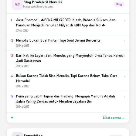
Blog Produktif Menulis
✏️
Blog
blog.produktifmenulis.com
Jasa Promosi: 🔥PENA MILYARDER: Kisah, Rahasia Sukses, dan
›
1
Panduan Menjadi Penulis 1 Milyar di KBM App dari Nol🔥
23 Apr 2026
Menulis Bukan Soal Pintar, Tapi Soal Berani Bercerita
›
2
29 Mar 2026
Dari Hati ke Layar: Seni Menulis yang Menyentuh Jiwa Tanpa Harus
›
3
Jadi Sastrawan
29 Mar 2026
Bukan Karena Tidak Bisa Menulis, Tapi Karena Belum Tahu Cara
›
4
Memulai
29 Mar 2026
Pena yang Lebih Tajam dari Pedang: Mengapa Menulis Adalah
›
5
Jalan Paling Cerdas untuk Memberdayakan Diri
29 Mar 2026
Lihat semua →
Penerbitan