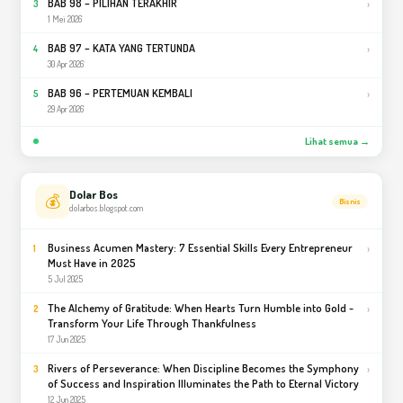
BAB 98 – PILIHAN TERAKHIR
›
3
1 Mei 2026
BAB 97 – KATA YANG TERTUNDA
›
4
30 Apr 2026
BAB 96 – PERTEMUAN KEMBALI
›
5
29 Apr 2026
Lihat semua →
Dolar Bos
💰
Bisnis
dolarbos.blogspot.com
Business Acumen Mastery: 7 Essential Skills Every Entrepreneur
›
1
Must Have in 2025
5 Jul 2025
The Alchemy of Gratitude: When Hearts Turn Humble into Gold -
›
2
Transform Your Life Through Thankfulness
17 Jun 2025
Rivers of Perseverance: When Discipline Becomes the Symphony
›
3
of Success and Inspiration Illuminates the Path to Eternal Victory
12 Jun 2025