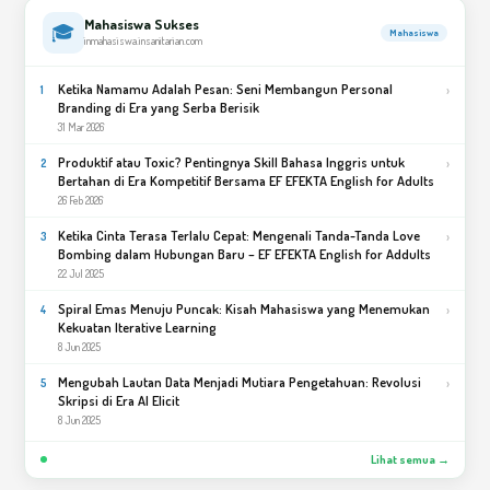
Mahasiswa Sukses
🎓
Mahasiswa
inmahasiswa.insanitarian.com
Ketika Namamu Adalah Pesan: Seni Membangun Personal
›
1
Branding di Era yang Serba Berisik
31 Mar 2026
Produktif atau Toxic? Pentingnya Skill Bahasa Inggris untuk
›
2
Bertahan di Era Kompetitif Bersama EF EFEKTA English for Adults
26 Feb 2026
Ketika Cinta Terasa Terlalu Cepat: Mengenali Tanda-Tanda Love
›
3
Bombing dalam Hubungan Baru – EF EFEKTA English for Addults
22 Jul 2025
Spiral Emas Menuju Puncak: Kisah Mahasiswa yang Menemukan
›
4
Kekuatan Iterative Learning
8 Jun 2025
Mengubah Lautan Data Menjadi Mutiara Pengetahuan: Revolusi
›
5
Skripsi di Era AI Elicit
8 Jun 2025
Lihat semua →