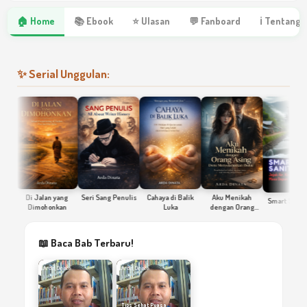
🏠 Home
📚 Ebook
⭐ Ulasan
💬 Fanboard
ℹ Tentang 
✨ Serial Unggulan:
Di Jalan yang
Seri Sang Penulis
Cahaya di Balik
Aku Menikah
Smart Sanitation
Dimohonkan
Luka
dengan Orang
Asing Demi
Menyelamatkan
Ibuku
📖 Baca Bab Terbaru!
Arda Dinata
Arda Dinata
Tips Sehat Puasa