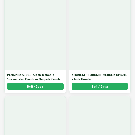
PENA MILYARDER: Kisah, Rahasia
STRATEGI PRODUKTIF MENULIS UPDATE
Sukses, dan Panduan Menjadi Penulis 1
- Arda Dinata
Milyar di KBM App dari Nol - Arda Dinata
Beli / Baca
Beli / Baca