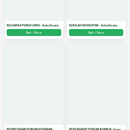
KELUARGA PENUH CINTA - Arda Dinata
SEKOLAH KEHIDUPAN - Arda Dinata
Beli / Baca
Beli / Baca
BERMESRAAN DENGAN KEBAIKAN -
BERSAHABAT DENGAN NYAMUK: Jurus