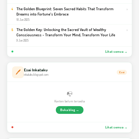
The Golden Blueprint: Seven Sacred Habits That Transform
›
4
Dreams into Fortune's Embrace
10 Jun 2025
The Golden Key: Unlocking the Sacred Vault of Wealthy
›
5
Consciousness - Transform Your Mind, Transform Your Life
9 Jun 2025
Lihat semua →
Esai Inkataku
🖊️
Esai
inkataku.blogspot.com
📭
Konten belum tersedia
Buka blog →
Lihat semua →