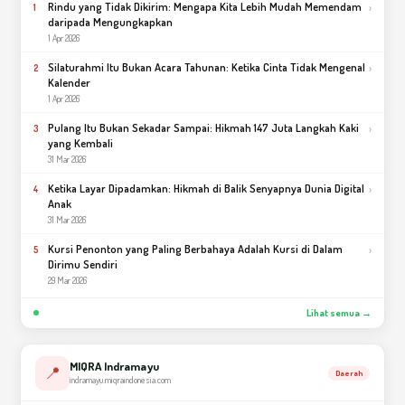
Rindu yang Tidak Dikirim: Mengapa Kita Lebih Mudah Memendam
›
1
daripada Mengungkapkan
1 Apr 2026
Silaturahmi Itu Bukan Acara Tahunan: Ketika Cinta Tidak Mengenal
›
2
Kalender
1 Apr 2026
Pulang Itu Bukan Sekadar Sampai: Hikmah 147 Juta Langkah Kaki
›
3
yang Kembali
31 Mar 2026
Ketika Layar Dipadamkan: Hikmah di Balik Senyapnya Dunia Digital
›
4
Anak
31 Mar 2026
Kursi Penonton yang Paling Berbahaya Adalah Kursi di Dalam
›
5
Dirimu Sendiri
29 Mar 2026
Lihat semua →
MIQRA Indramayu
📍
Daerah
indramayu.miqraindonesia.com